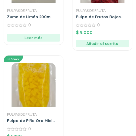
PULPAS DE FRUTA
PULPAS DE FRUTA
Zumo de Limón 200ml
Pulpa de Frutos Rojos
Paquete 120g
0
0
0
0
$
9.000
out
out
Leer más
of
of
5
5
Añadir al carrito
In Stock
PULPAS DE FRUTA
Pulpa de Piña Oro Miel
Paquete 120g
0
0