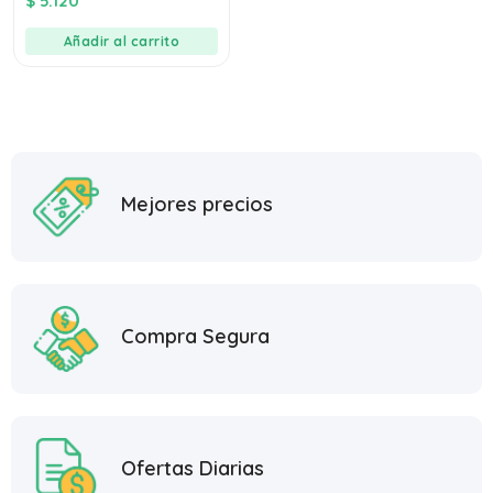
$
5.120
out
of
5
Añadir al carrito
Mejores precios
Compra Segura
Ofertas Diarias