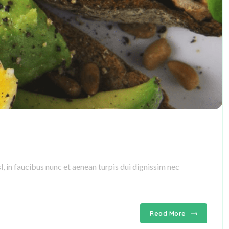
, in faucibus nunc et aenean turpis dui dignissim nec
Read More