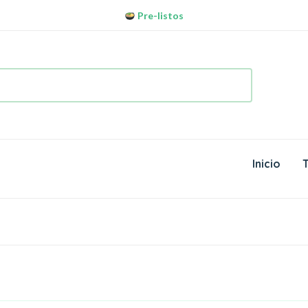
Tecnología 𝟰𝘁𝗮 𝗚𝗮𝗺𝗮
Inicio