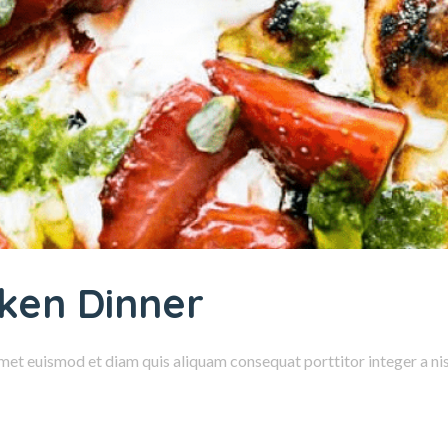
cken Dinner
amet euismod et diam quis aliquam consequat porttitor integer a nisl