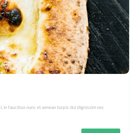
, in faucibus nunc et aenean turpis dui dignissim nec