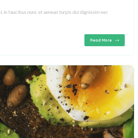
, in faucibus nunc et aenean turpis dui dignissim nec
Read More