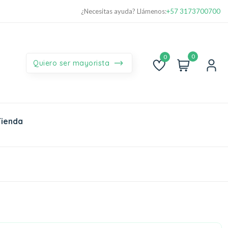
¿Necesitas ayuda? Llámenos:
+57 3173700700
0
Quiero ser mayorista
Lista
de
Deseos
Tienda