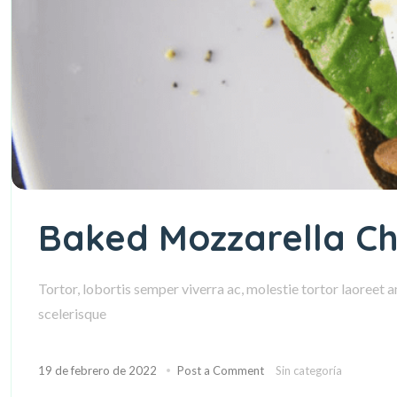
Baked Mozzarella Ch
Tortor, lobortis semper viverra ac, molestie tortor laoreet 
scelerisque
19 de febrero de 2022
Post a Comment
Sin categoría