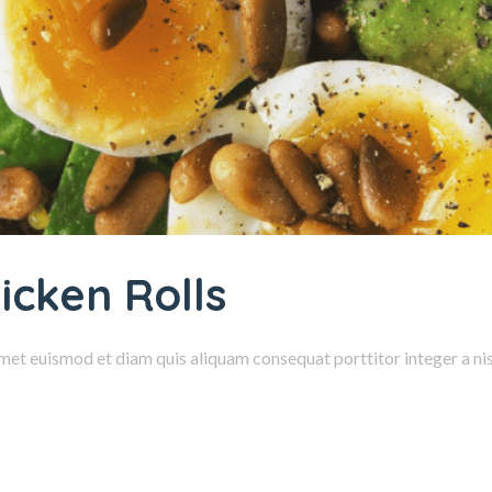
icken Rolls
amet euismod et diam quis aliquam consequat porttitor integer a nisl