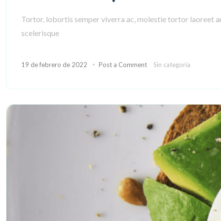
Tortor, lobortis semper viverra ac, molestie tortor laoreet 
scelerisque
19 de febrero de 2022
Post a Comment
Sin categoría