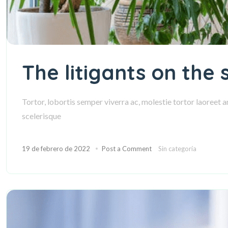
The litigants on the
Tortor, lobortis semper viverra ac, molestie tortor laoreet 
scelerisque
19 de febrero de 2022
Post a Comment
Sin categoría