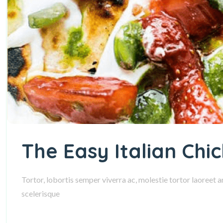
The Easy Italian Chi
Tortor, lobortis semper viverra ac, molestie tortor laoreet 
scelerisque