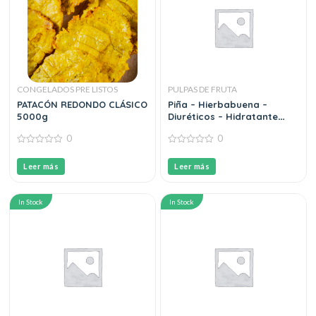
CONGELADOS PRE LISTOS
PULPAS DE FRUTA
PATACÓN REDONDO CLÁSICO
Piña – Hierbabuena –
5000g
Diuréticos – Hidratante
150g
0
0
0
0
out
out
Leer más
Leer más
of
of
5
5
In Stock
In Stock