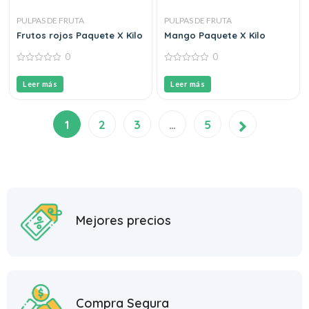
PULPAS DE FRUTA
PULPAS DE FRUTA
Frutos rojos Paquete X Kilo
Mango Paquete X Kilo
0
0
0
0
out
out
Leer más
Leer más
of
of
5
5
1
2
3
…
5
Mejores precios
Compra Segura