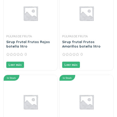
PULPAS DE FRUTA
PULPAS DE FRUTA
Sirup Frutal Frutos Rojos
Sirup frutal Frutos
botella litro
Amarillos botella litro
0
0
0
0
out
out
Leer más
Leer más
of
of
5
5
In Stock
In Stock